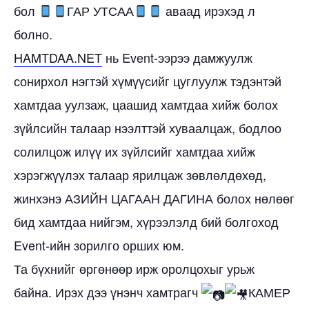
бол
ГАР УТСАА
аваад ирэхэд л
болно.
HAMTDAA.NET
нь Event-ээрээ дамжуулж
сонирхол нэгтэй хүмүүсийг цуглуулж тэдэнтэй
хамтдаа уулзаж, цаашид хамтдаа хийж болох
зүйлсийн талаар нээлттэй хуваалцаж, бодлоо
солилцож илүү их зүйлсийг хамтдаа хийж
хэрэгжүүлэх талаар ярилцаж зөвлөлдөхөд,
жинхэнэ АЗИЙН ЦАГААН ДАГИНА болох нөлөөг
бид хамтдаа нийгэм, хүрээлэлд бий болгоход
Event-ийн зорилго орших юм.
Та бүхнийг өргөнөөр ирж оролцохыг урьж
байна. Ирэх дээ үнэнч хамтрагч
КАМЕР