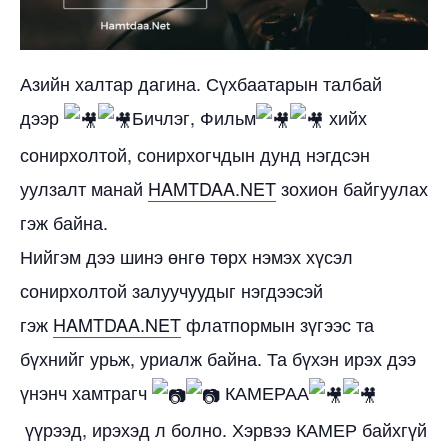
Азийн халтар дагина. Сүхбаатарын талбай
дээр
Бичлэг, Фильм
хийх
сонирхолтой, сонирхогчдын дунд нэгдсэн
уулзалт манай
HAMTDAA.NET
зохион байгуулах
гэж байна.
Нийгэм дээ шинэ өнгө төрх нэмэх хүсэл
сонирхолтой залуучуудыг нэгдээсэй
гэж
HAMTDAA.NET
флатпормын зүгээс та
бүхнийг урьж, уриалж байна. Та бүхэн ирэх дээ
үнэнч хамтрагч
КАМЕРАА
үүрээд, ирэхэд л болно. Хэрвээ КАМЕР байхгүй