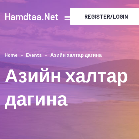
Hamdtaa.Net
REGISTER/LOGIN
Home
Events
Азийн халтар дагина
Азийн халтар
дагина